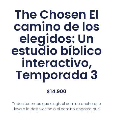
The Chosen El
camino de los
elegidos: Un
estudio bíblico
interactivo,
Temporada 3
$
14.900
Todos tenemos que elegir: el camino ancho que
lleva a la destrucción o el camino angosto que