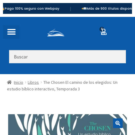
|
100% seguro con Webpay
Más de 900 títulos disponibles
0
Inicio
Libros
The Chosen El camino de los elegidos: Un
estudio bíblico interactivo, Temporada 3