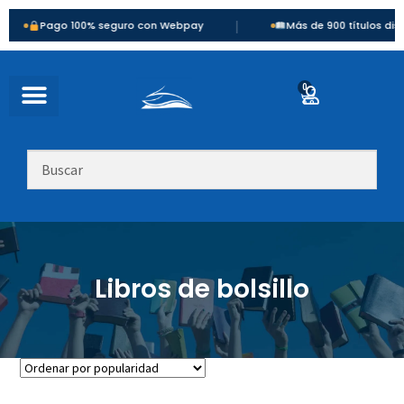
|
 100% seguro con Webpay
Más de 900 títulos disponibles
0
Libros de bolsillo