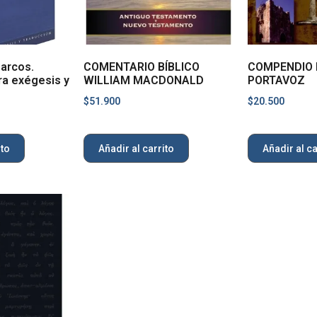
arcos.
COMENTARIO BÍBLICO
COMPENDIO
ra exégesis y
WILLIAM MACDONALD
PORTAVOZ
$
51.900
$
20.500
ito
Añadir al carrito
Añadir al ca