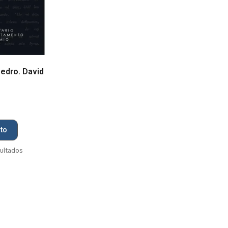
edro. David
ito
sultados