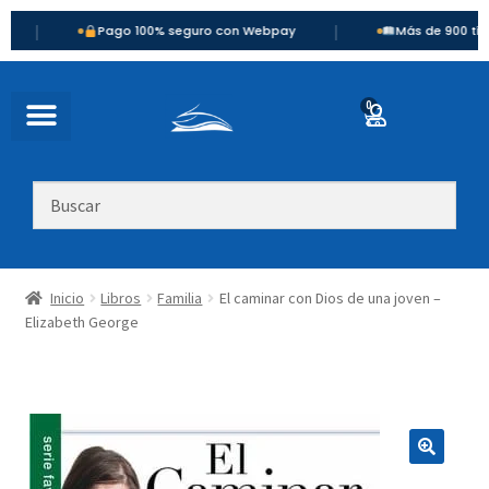
|
Pago 100% seguro con Webpay
Más de 900 títulos disp
0
Inicio
Libros
Familia
El caminar con Dios de una joven –
Elizabeth George