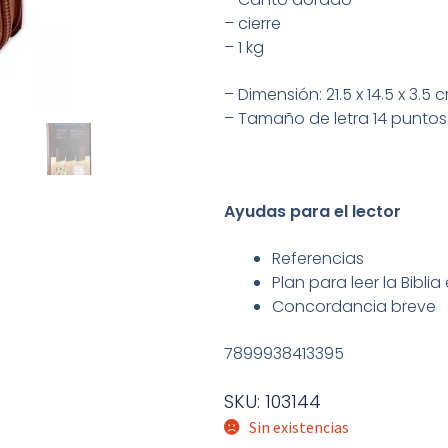
– cierre
– 1 kg
– Dimensión: 21.5 x 14.5 x 3.5 
– Tamaño de letra 14 puntos
Ayudas para el lector
Referencias
Plan para leer la Bibli
Concordancia breve
7899938413395
SKU: 103144
Sin existencias