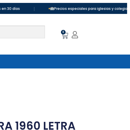
|
|
Precios especiales para iglesias y colegios
0
RA 1960 LETRA