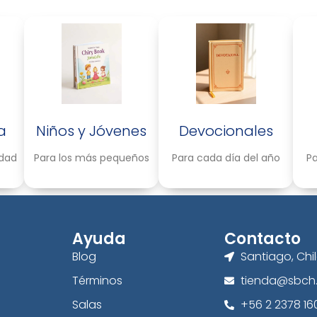
a
Niños y Jóvenes
Devocionales
idad
Para los más pequeños
Para cada día del año
Pa
Ayuda
Contacto
Blog
Santiago, Chi
Términos
tienda@sbch.
Salas
+56 2 2378 16