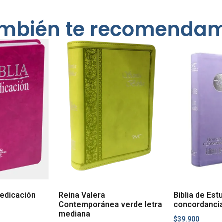
mbién te recomenda
predicación
Reina Valera
Biblia de Est
Contemporánea verde letra
concordancia
mediana
$
39.900