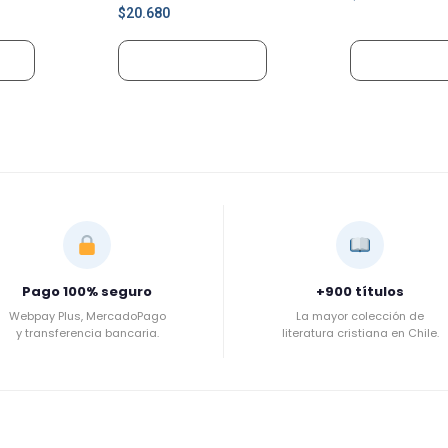
$
20.680
ito
Añadir al carrito
Añadir al ca
Pago 100% seguro
+900 títulos
Webpay Plus, MercadoPago
La mayor colección de
y transferencia bancaria.
literatura cristiana en Chile.