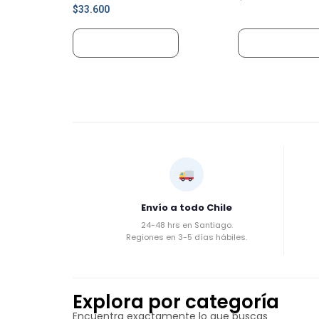
$
33.600
Añadir al carrito
Añadir al carr
Envío a todo Chile
24-48 hrs en Santiago.
Regiones en 3-5 días hábiles.
Explora por categoría
Encuentra exactamente lo que buscas