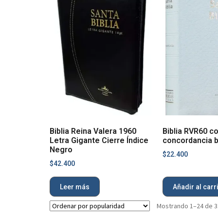
Biblia Reina Valera 1960
Biblia RVR60 c
Letra Gigante Cierre Índice
concordancia 
Negro
$
22.400
$
42.400
Leer más
Añadir al carr
Mostrando 1–24 de 3