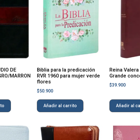
UDIO DE
Biblia para la predicación
Reina Valera
GRO/MARRON
RVR 1960 para mujer verde
Grande conc
flores
$
39.900
$
50.900
ito
Añadir al carrito
Añadir al ca