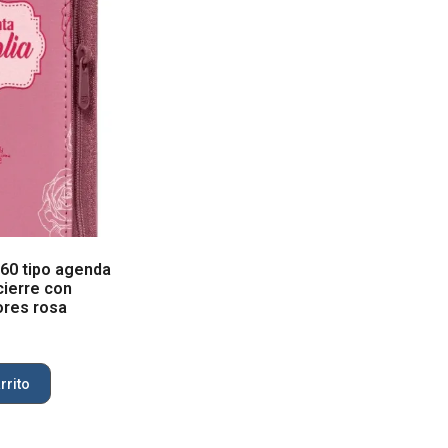
 60 tipo agenda
cierre con
ores rosa
rrito