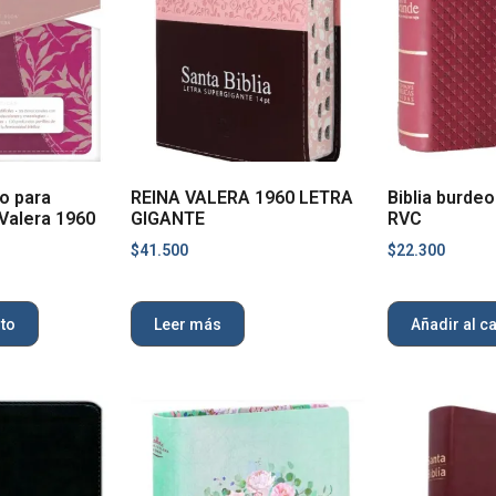
io para
REINA VALERA 1960 LETRA
Biblia burdeo
Valera 1960
GIGANTE
RVC
$
41.500
$
22.300
ito
Leer más
Añadir al ca