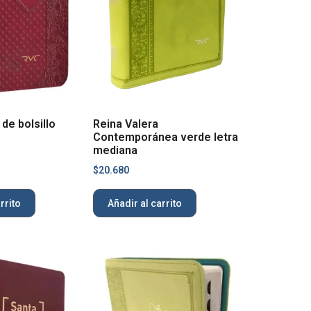
 de bolsillo
Reina Valera
Contemporánea verde letra
mediana
$
20.680
rrito
Añadir al carrito