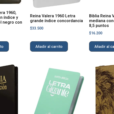
era 1960,
Reina Valera 1960 Letra
Biblia Reina 
n índice y
grande índice concordancia
mediana conc
iel negro con
8,5 puntos
$
33.500
$
16.200
ito
Añadir al carrito
Añadir al ca