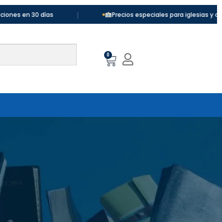
|
|
s
Precios especiales para iglesias y colegios
0