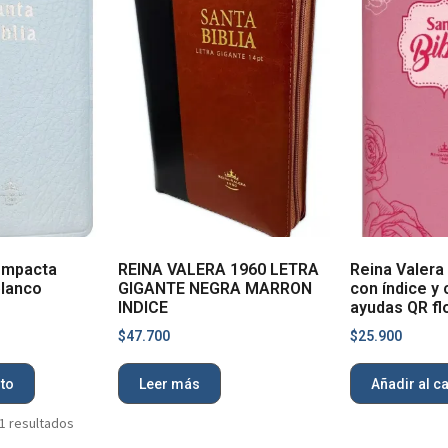
ompacta
REINA VALERA 1960 LETRA
Reina Valera
blanco
GIGANTE NEGRA MARRON
con índice y 
INDICE
ayudas QR fl
$
47.700
$
25.900
ito
Leer más
Añadir al ca
1 resultados