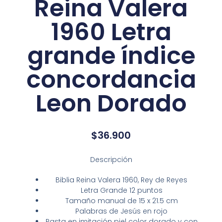
Reina Valera
1960 Letra
grande índice
concordancia
Leon Dorado
$
36.900
Descripción
Biblia Reina Valera 1960, Rey de Reyes
Letra Grande 12 puntos
Tamaño manual de 15 x 21.5 cm
Palabras de Jesús en rojo
Pasta en imitación piel color dorado y con