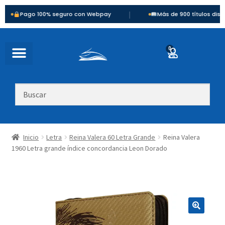
|
ago 100% seguro con Webpay
Más de 900 títulos disponibles
0
Inicio
Letra
Reina Valera 60 Letra Grande
Reina Valera
1960 Letra grande índice concordancia Leon Dorado