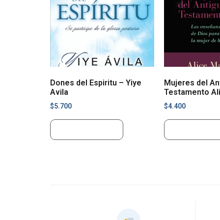
Dones del Espiritu – Yiye
Mujeres del An
Avila
Testamento Al
$
5.700
$
4.400
Añadir al carrito
Añadir al carr