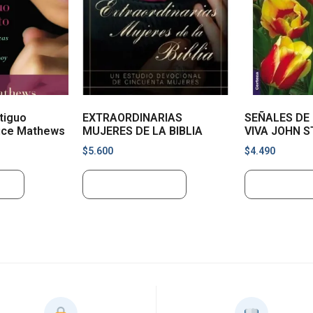
tiguo
EXTRAORDINARIAS
SEÑALES DE 
ice Mathews
MUJERES DE LA BIBLIA
VIVA JOHN 
$
5.600
$
4.490
ito
Añadir al carrito
Añadir al ca