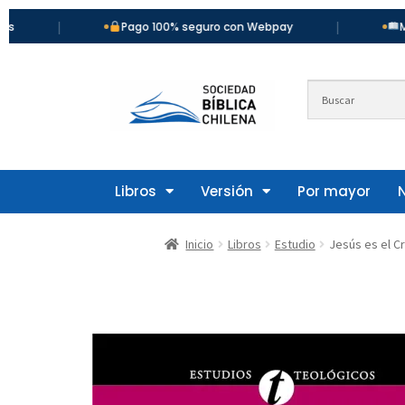
|
|
Pago 100% seguro con Webpay
Más de 9
Libros
Versión
Por mayor
Inicio
Libros
Estudio
Jesús es el Cr