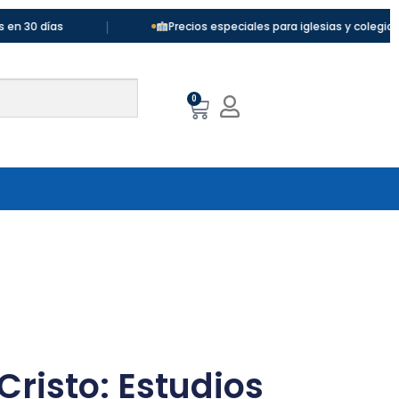
|
días
Precios especiales para iglesias y colegios
0
Cristo: Estudios