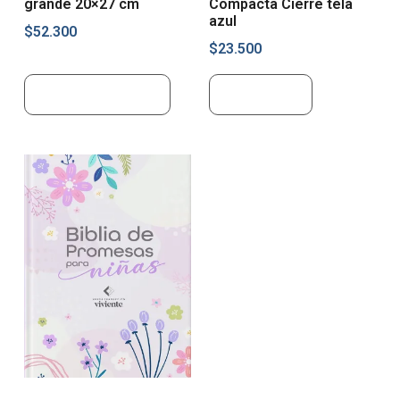
grande 20×27 cm
Compacta Cierre tela
azul
$
52.300
$
23.500
Añadir al carrito
Leer más