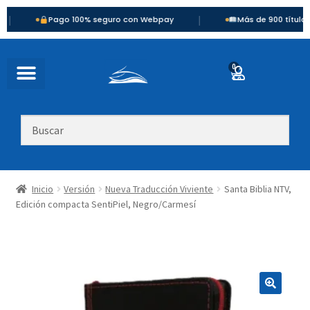
|
Pago 100% seguro con Webpay
Más de 900 títulos disponi
0
Inicio
Versión
Nueva Traducción Viviente
Santa Biblia NTV,
Edición compacta SentiPiel, Negro/Carmesí