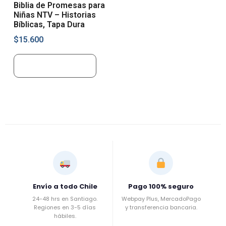
Biblia de Promesas para
Niñas NTV – Historias
Bíblicas, Tapa Dura
$
15.600
Añadir al carrito
Envío a todo Chile
Pago 100% seguro
24-48 hrs en Santiago.
Webpay Plus, MercadoPago
Regiones en 3-5 días
y transferencia bancaria.
hábiles.