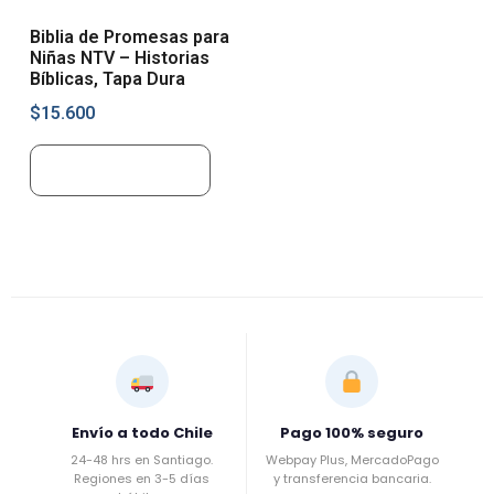
Biblia de Promesas para
Niñas NTV – Historias
Bíblicas, Tapa Dura
$
15.600
Añadir al carrito
Envío a todo Chile
Pago 100% seguro
24-48 hrs en Santiago.
Webpay Plus, MercadoPago
Regiones en 3-5 días
y transferencia bancaria.