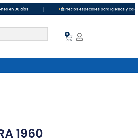
|
días
Precios especiales para iglesias y colegios
0
RA 1960