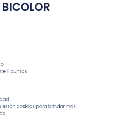
BICOLOR
co
nte 11 puntos
idad
ia están cosidas para brindar más
dad