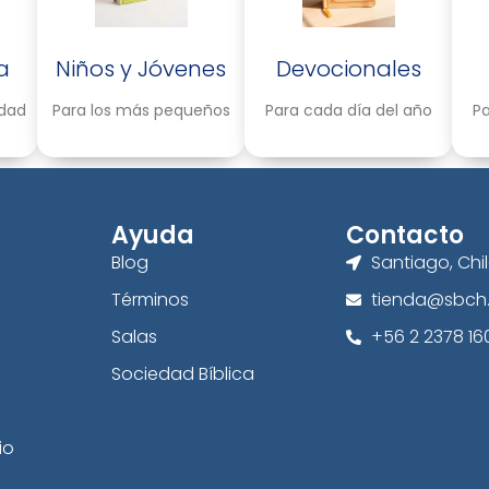
a
Niños y Jóvenes
Devocionales
idad
Para los más pequeños
Para cada día del año
Pa
Ayuda
Contacto
Blog
Santiago, Chi
Términos
tienda@sbch.
Salas
+56 2 2378 16
Sociedad Bíblica
io