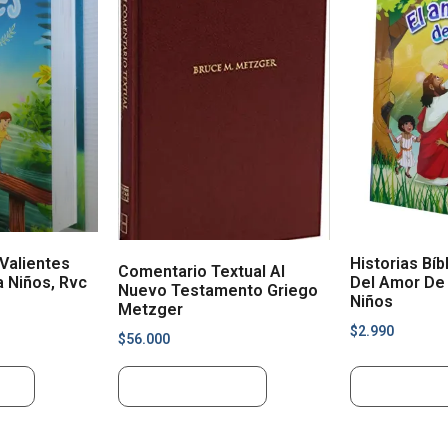
 Valientes
Historias Bíb
Comentario Textual Al
 Niños, Rvc
Del Amor De 
Nuevo Testamento Griego
Niños
Metzger
$
2.990
$
56.000
ito
Añadir al carrito
Añadir al ca