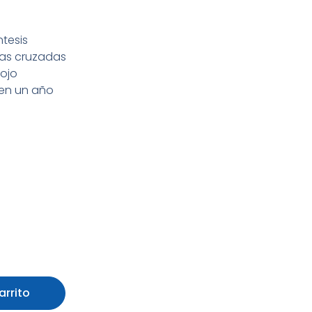
ntesis
ias cruzadas
rojo
a en un año
arrito