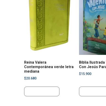
Reina Valera
Biblia Ilustrada
Contemporánea verde letra
Con Jesús Para
mediana
$
15.900
$
20.680
Añadir al carrito
Añadir al carr