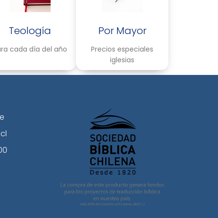
Teología
Por Mayor
ra cada día del año
Precios especiales
iglesias
le
cl
00