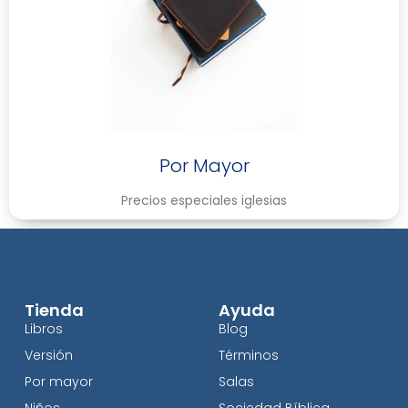
Por Mayor
Precios especiales iglesias
Tienda
Ayuda
Libros
Blog
Versión
Términos
Por mayor
Salas
Niños
Sociedad Bíblica