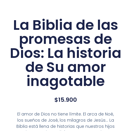
La Biblia de las
promesas de
Dios: La historia
de Su amor
inagotable
$
15.900
El amor de Dios no tiene límite. El arca de Noé,
los sueños de José, los milagros de Jesús… La
Biblia está llena de historias que nuestros hijos