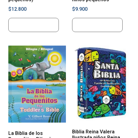
$
12.800
$
9.900
Añadir al carrito
Añadir al carrito
Biblia Reina Valera
La Biblia de los
Ilustrada niños Reina