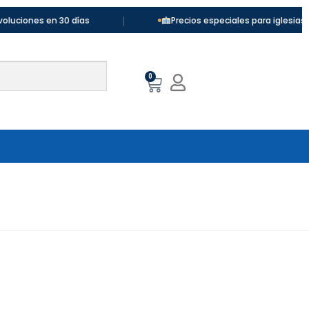
|
s en 30 días
Precios especiales para iglesias y colegi
0