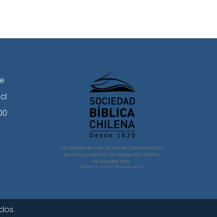
le
cl
00
dos.