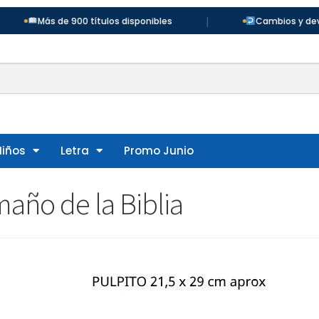
|
Más de 900 títulos disponibles
Cambios y devolucione
Niños
Letra
Promo Junio
maño de la Biblia