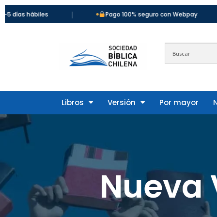
|
|
as hábiles
Pago 100% seguro con Webpay
Libros
Versión
Por mayor
Nueva V