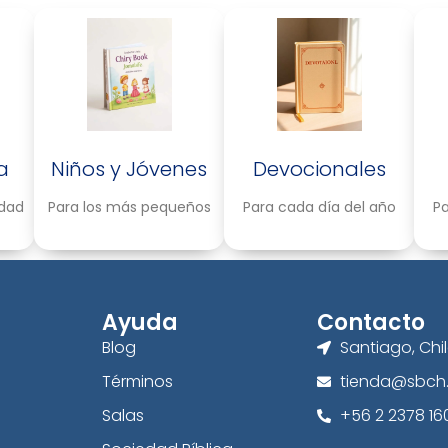
a
Niños y Jóvenes
Devocionales
idad
Para los más pequeños
Para cada día del año
Pa
Ayuda
Contacto
Blog
Santiago, Chi
Términos
tienda@sbch.
Salas
+56 2 2378 16