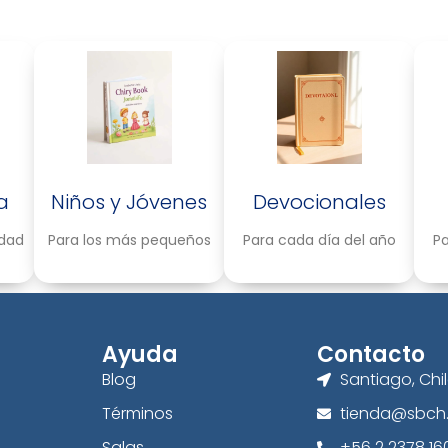
a
Niños y Jóvenes
Devocionales
idad
Para los más pequeños
Para cada día del año
Pa
Ayuda
Contacto
Blog
Santiago, Chi
Términos
tienda@sbch.
Salas
+56 2 2378 16