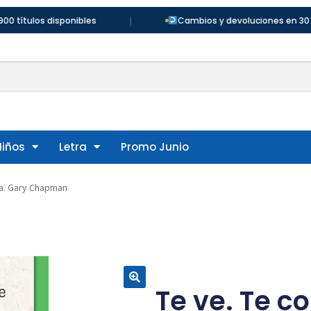
|
disponibles
Cambios y devoluciones en 30 días
Niños
Letra
Promo Junio
ma. Gary Chapman
Te ve. Te c