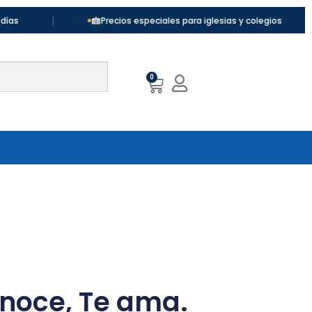
|
|
Precios especiales para iglesias y colegios
0
onoce, Te ama.