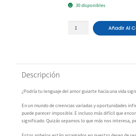
30 disponibles
Añadir Al C
Descripción
¿Podría tu lenguaje del amor guiarte hacia una vida sign
En un mundo de creencias variadas y oportunidades infi
puede parecer imposible. E incluso más difícil que enco
significado. Quizás sepamos lo que más nos interesa, 
Estos anhelos están arraigados en nuestro deseo de sent