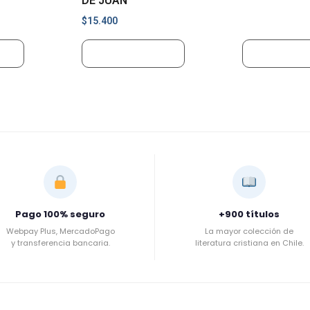
DE JUAN
$
15.400
ito
Añadir al carrito
Añadir al ca
Pago 100% seguro
+900 títulos
Webpay Plus, MercadoPago
La mayor colección de
y transferencia bancaria.
literatura cristiana en Chile.