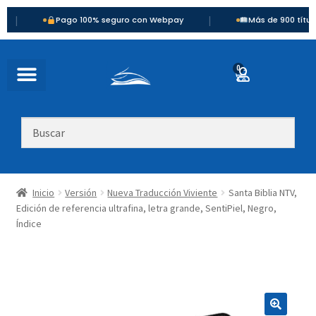
|
Pago 100% seguro con Webpay
Más de 900 títulos dispo
0
Inicio
Versión
Nueva Traducción Viviente
Santa Biblia NTV,
Edición de referencia ultrafina, letra grande, SentiPiel, Negro,
Índice