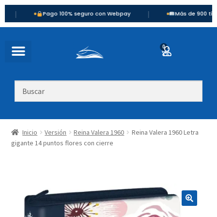
|
Pago 100% seguro con Webpay
Más de 900 títulos disp
0
Inicio
Versión
Reina Valera 1960
Reina Valera 1960 Letra
gigante 14 puntos flores con cierre