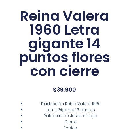
Reina Valera
1960 Letra
gigante 14
puntos flores
con cierre
$
39.900
Traducción Reina Valera 1960
Letra Gigante 15 puntos
Palabras de Jesús en rojo
Cierre
índice