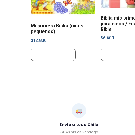
Biblia mis prim
para niños / Fi
Mi primera Biblia (niños
Bible
pequeños)
$
6.600
$
12.800
Añadir al carrito
Añadir al carr
Envío a todo Chile
24-48 hrs en Santiago.