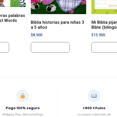
eras palabras
rst Words
Biblia historias para niñas 3
Mi Biblia pij
a 5 años
Bible (bilingü
$
8.900
$
15.900
ito
Añadir al carrito
Añadir al ca
Pago 100% seguro
+900 títulos
Webpay Plus, MercadoPago
La mayor colección de