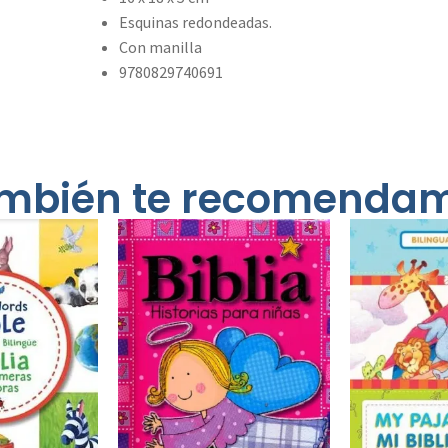
Esquinas redondeadas.
Con manilla
9780829740691
mbién te recomenda