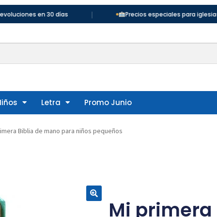
|
es en 30 días
Precios especiales para iglesias y colegi
Niños
Letra
Promo Junio
rimera Biblia de mano para niños pequeños
Mi primera