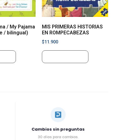
ama / My Pajama
MIS PRIMERAS HISTORIAS
e / bilingual)
EN ROMPECABEZAS
$
11.900
rrito
Añadir al carrito
Cambios sin preguntas
30 días para cambios.