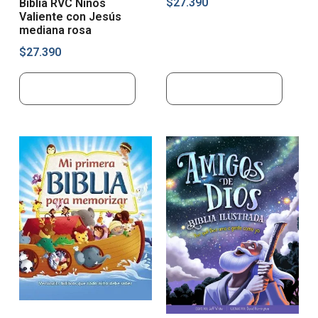
$
27.390
Biblia RVC Niños
Valiente con Jesús
mediana rosa
$
27.390
Añadir al carrito
Añadir al carrito