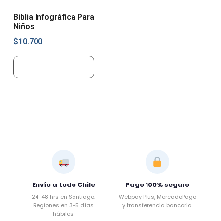
Biblia Infográfica Para
Niños
$
10.700
Añadir al carrito
Envío a todo Chile
Pago 100% seguro
24-48 hrs en Santiago.
Webpay Plus, MercadoPago
Regiones en 3-5 días
y transferencia bancaria.
hábiles.