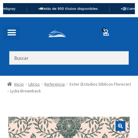
|
|
Más de 900 títulos disponibles
Cambios y devol
0
Inicio
Libros
Referencia
Ester (Estudios bíblicos Florecer)
– Lydia Brownback