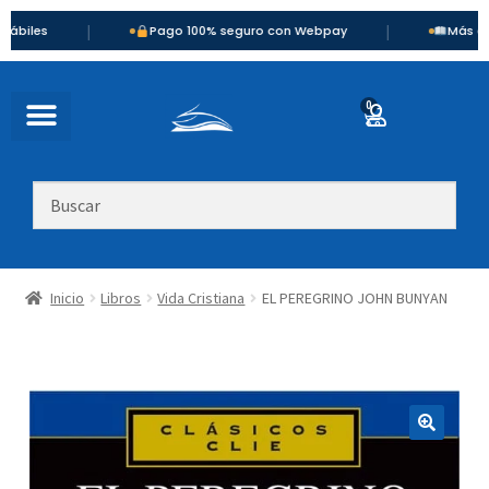
|
|
Pago 100% seguro con Webpay
Más de 900 títul
0
Inicio
Libros
Vida Cristiana
EL PEREGRINO JOHN BUNYAN