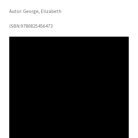
Autor: George, Elizabeth
ISBN:9780825456473