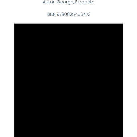
Autor: George, Elizabeth
ISBN:9780825456473