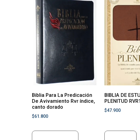
Biblia Para La Predicación
BIBLIA DE EST
De Avivamiento Rvr índice,
PLENITUD RVR
canto dorado
$
47.900
$
61.800
Añadir al carrito
Leer más