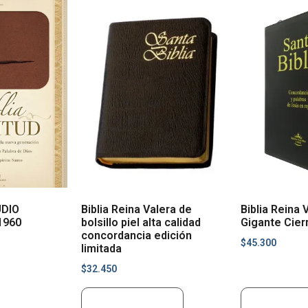
UDIO
Biblia Reina Valera de
Biblia Reina 
1960
bolsillo piel alta calidad
Gigante Cier
concordancia edición
$
45.300
limitada
$
32.450
Añadir al carrito
Añadir al ca