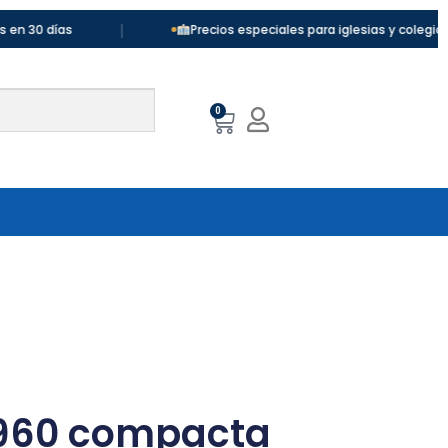
|
|
Precios especiales para iglesias y colegios
0
1960 compacta