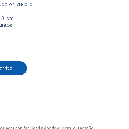
a en la Biblia.
 3.3 cm
puntos
arrito
asladar con facilidad a donde quieras, el tamaño