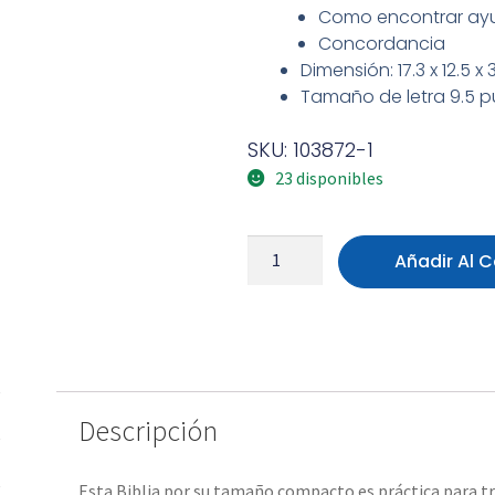
Como encontrar ayud
Concordancia
Dimensión: 17.3 x 12.5 x
Tamaño de letra 9.5 
SKU: 103872-1
23 disponibles
Añadir Al C
Descripción
Esta Biblia por su tamaño compacto es práctica para tr