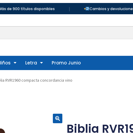
|
ítulos disponibles
Cambios y devoluciones en 30 días
Niños
Letra
Promo Junio
blia RVR1960 compacta concordancia vino
Biblia RVR