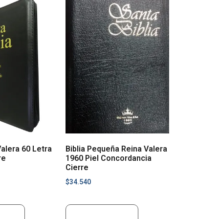
Valera 60 Letra
Biblia Pequeña Reina Valera
re
1960 Piel Concordancia
Cierre
$
34.540
rrito
Añadir al carrito