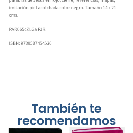
palabras de Jesús en rojo, cierre, referencias, mapas,
imitación piel acolchada color negro. Tamaño 14 x 21
cms.
RVR065cZLGa PJR.
ISBN: 9789587454536
También te
recomendamos