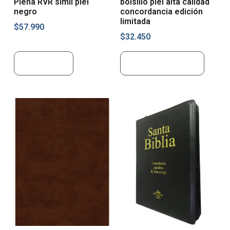
Plena RVR simil piel
bolsillo piel alta calidad
negro
concordancia edición
limitada
$
57.990
$
32.450
Leer más
Añadir al carrito