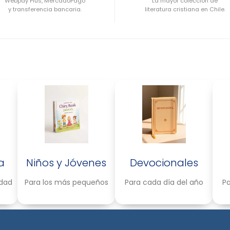
Webpay Plus, MercadoPago
La mayor colección de
y transferencia bancaria.
literatura cristiana en Chile.
a
Niños y Jóvenes
Devocionales
idad
Para los más pequeños
Para cada día del año
Pa