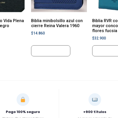
io Vida Plena
Biblia minibolsillo azul con
Biblia RVR c
negro
cierre Reina Valera 1960
mayor concor
flores fucsia
$
14.860
$
32.900
Añadir al carrito
Añadir al ca
Pago 100% seguro
+900 títulos