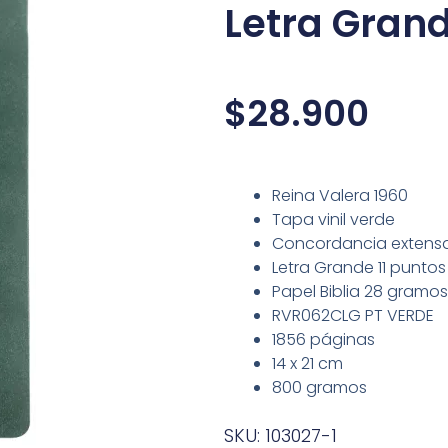
Letra Grand
$
28.900
Reina Valera 1960
Tapa vinil verde
Concordancia extens
Letra Grande 11 puntos
Papel Biblia 28 gramos
RVR062CLG PT VERDE
1856 páginas
14 x 21 cm
800 gramos
SKU: 103027-1