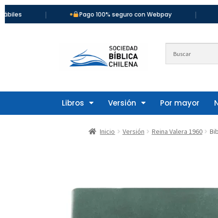
|
|
Pago 100% seguro con Webpay
Más d
Libros
Versión
Por mayor
Inicio
Versión
Reina Valera 1960
Bi