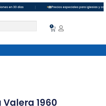
|
30 días
Precios especiales para iglesias y colegios
0
a Valera 1960