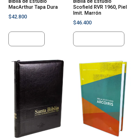
Biblia de Estudio
Biblia de Estudio
MacArthur Tapa Dura
Scofield RVR 1960, Piel
Imit. Marrón
$
42.800
$
46.400
Leer más
Añadir al carrito