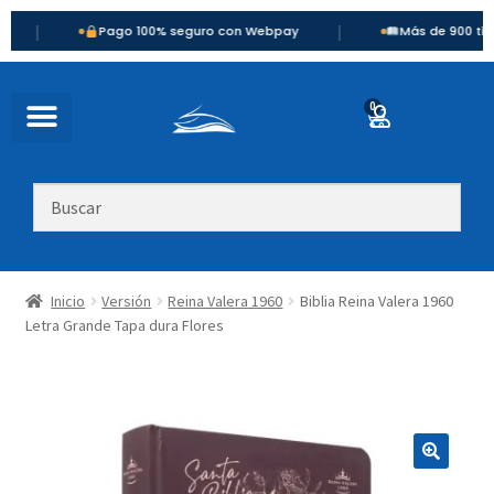
|
Pago 100% seguro con Webpay
Más de 900 títulos dis
0
Inicio
Versión
Reina Valera 1960
Biblia Reina Valera 1960
Letra Grande Tapa dura Flores