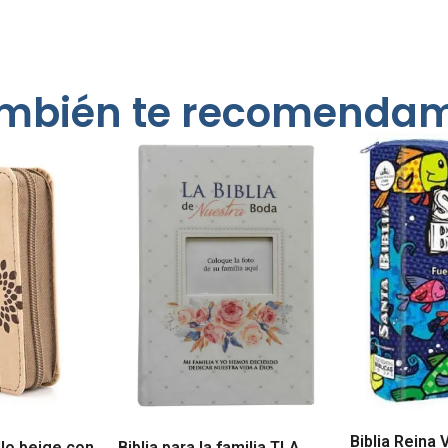
mbién te recomenda
Biblia Reina 
illo beige con
Biblia para la familia TLA