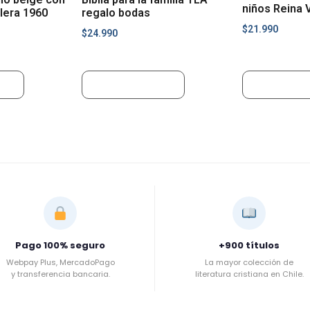
niños Reina 
alera 1960
regalo bodas
$
21.990
$
24.990
ito
Añadir al carrito
Añadir al ca
Pago 100% seguro
+900 títulos
Webpay Plus, MercadoPago
La mayor colección de
y transferencia bancaria.
literatura cristiana en Chile.