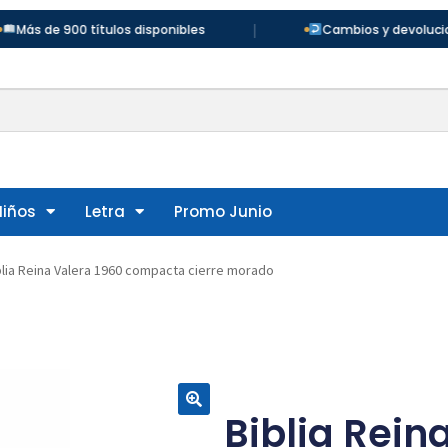
|
e 900 títulos disponibles
Cambios y devoluciones en 
Niños
Letra
Promo Junio
blia Reina Valera 1960 compacta cierre morado
Biblia Rein