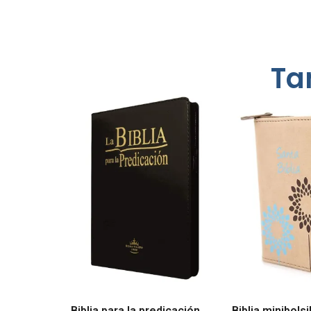
Ta
Biblia para la predicación
Biblia minibols