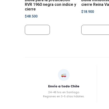
RVR 1960 negra con indice y
cierre Reina V
cierre
$
18.900
$
48.500
Leer más
Añadir al carr
Envío a todo Chile
24-48 hrs en Santiago.
Regiones en 3-5 días hábiles.