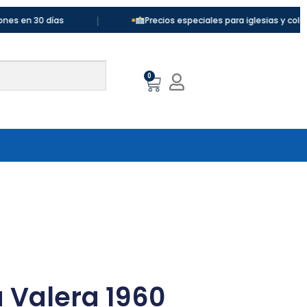
|
30 días
Precios especiales para iglesias y colegios
0
a Valera 1960