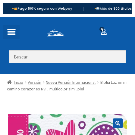
|
Pago 100% seguro con Webpay
Más de 900 títulos disponibles
0
Inicio
Versión
Nueva Versión Internacional
Biblia Luz en mi
camino corazones NVI , multicolor simil piel