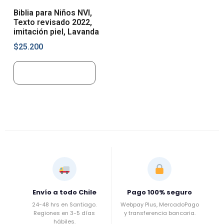
Biblia para Niños NVI,
Texto revisado 2022,
imitación piel, Lavanda
$
25.200
Añadir al carrito
Envío a todo Chile
Pago 100% seguro
24-48 hrs en Santiago.
Webpay Plus, MercadoPago
Regiones en 3-5 días
y transferencia bancaria.
hábiles.