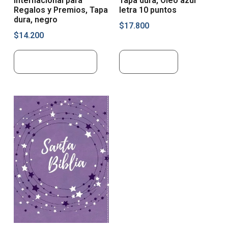
Internacional para
Tapa dura, Óleo azul
Regalos y Premios, Tapa
letra 10 puntos
dura, negro
$
17.800
$
14.200
Añadir al carrito
Leer más