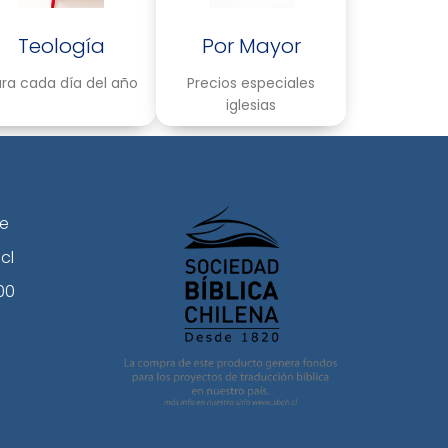
Teología
Por Mayor
ra cada día del año
Precios especiales
iglesias
le
cl
00