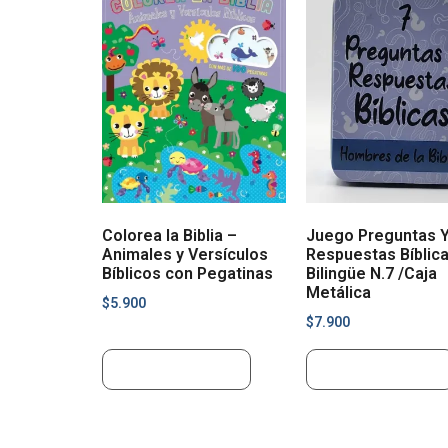
Colorea la Biblia –
Juego Preguntas 
Animales y Versículos
Respuestas Bíblic
Bíblicos con Pegatinas
Bilingüe N.7 /Caja
Metálica
$
5.900
$
7.900
Añadir al carrito
Añadir al carrito