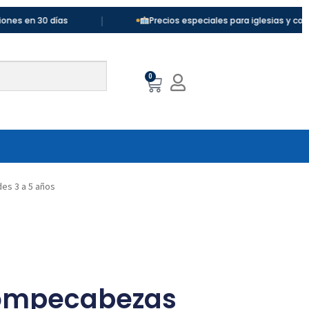
|
0 días
Precios especiales para iglesias y colegios
0
des 3 a 5 años
Rompecabezas