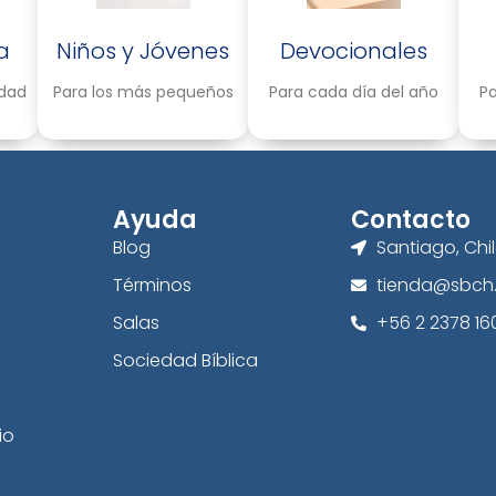
a
Niños y Jóvenes
Devocionales
idad
Para los más pequeños
Para cada día del año
Pa
Ayuda
Contacto
Blog
Santiago, Chi
Términos
tienda@sbch.
Salas
+56 2 2378 16
Sociedad Bíblica
io