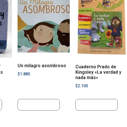
Un milagro asombroso
Y
Cuaderno Prado de
as
Kingsley «La verdad y
$
1.880
nada más»
$
2.100
Añadir al carrito
Añadir al carrito