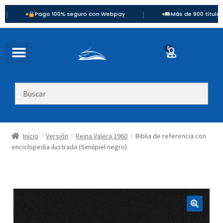
|
Pago 100% seguro con Webpay
Más de 900 títulos disponib
0
Inicio
Versión
Reina Valera 1960
Biblia de referencia con
enciclopedia ilustrada (Similpiel negro)