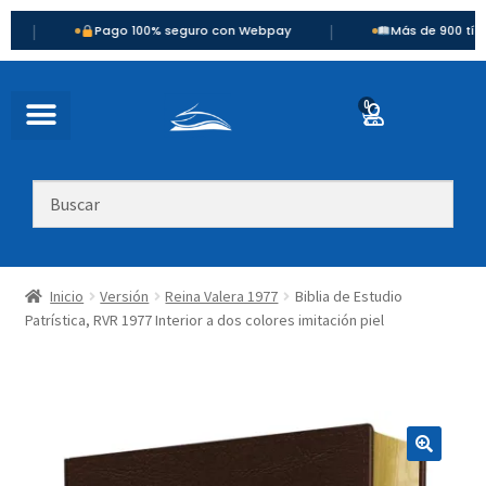
|
Pago 100% seguro con Webpay
Más de 900 títulos disp
0
Inicio
Versión
Reina Valera 1977
Biblia de Estudio
Patrística, RVR 1977 Interior a dos colores imitación piel