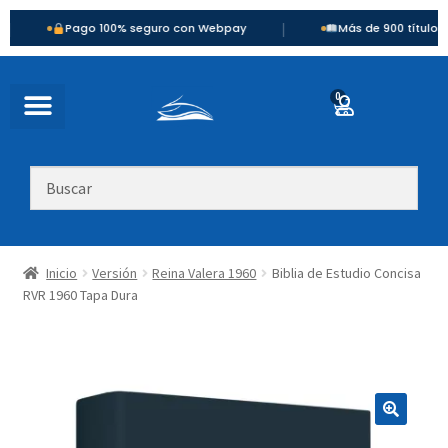
|
Pago 100% seguro con Webpay
Más de 900 títulos disponib
0
Inicio
Versión
Reina Valera 1960
Biblia de Estudio Concisa
RVR 1960 Tapa Dura