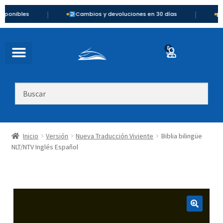
|
|
es
Cambios y devoluciones en 30 días
Precios 
0
Inicio
Versión
Nueva Traducción Viviente
Biblia bilingüe
NLT/NTV Inglés Español