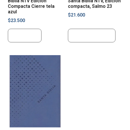
Biblia NTV Edición
Santa Biblia NTV, Edición
Compacta Cierre tela
compacta, Salmo 23
azul
$
21.600
$
23.500
Leer más
Añadir al carrito