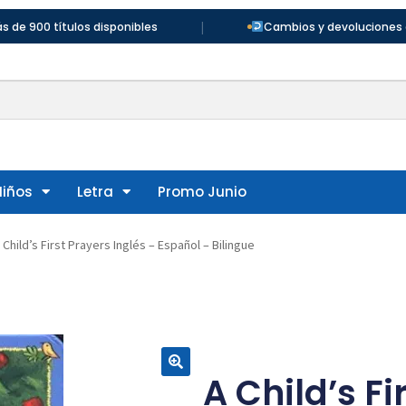
|
 títulos disponibles
Cambios y devoluciones en 30 dí
Niños
Letra
Promo Junio
 Child’s First Prayers Inglés – Español – Bilingue
A Child’s Fi