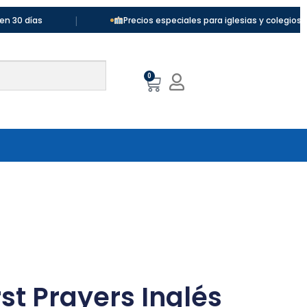
|
|
as
Precios especiales para iglesias y colegios
0
rst Prayers Inglés