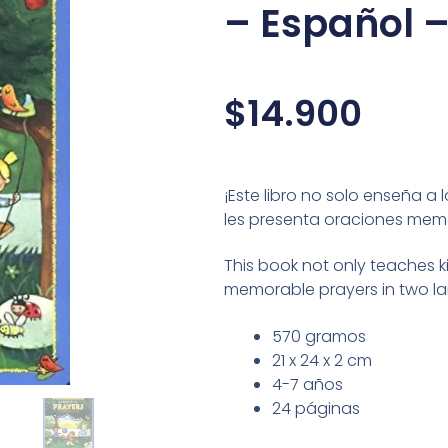
– Español –
$
14.900
¡Este libro no solo enseña a 
les presenta oraciones memo
This book not only teaches k
memorable prayers in two l
570 gramos
21 x 24 x 2 cm
4-7 años
24 páginas