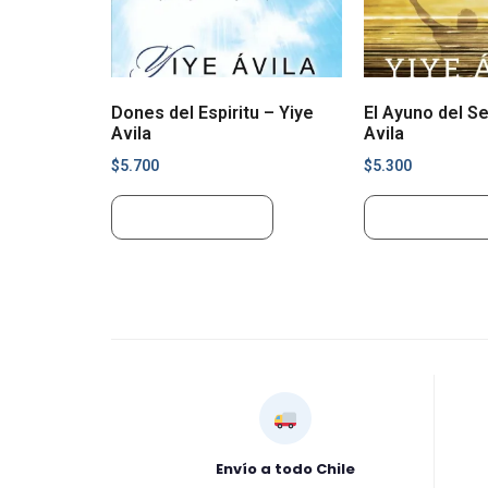
Dones del Espiritu – Yiye
El Ayuno del Se
Avila
Avila
$
5.700
$
5.300
Añadir al carrito
Añadir al carr
Envío a todo Chile