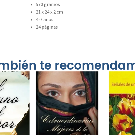
570 gramos
21 x 24 x 2 cm
4-7 años
24 páginas
mbién te recomenda