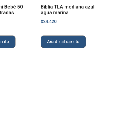
mi Bebé 50
Biblia TLA mediana azul
stradas
agua marina
$
24.420
rrito
Añadir al carrito