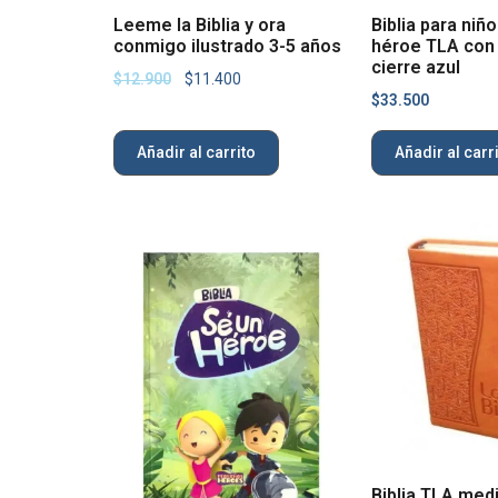
Leeme la Biblia y ora
Biblia para niñ
conmigo ilustrado 3-5 años
héroe TLA con 
cierre azul
$
12.900
$
11.400
$
33.500
Añadir al carrito
Añadir al carr
Biblia TLA med