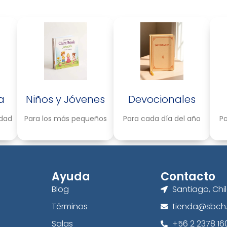
a
Niños y Jóvenes
Devocionales
idad
Para los más pequeños
Para cada día del año
Pa
Ayuda
Contacto
Blog
Santiago, Chi
Términos
tienda@sbch.
Salas
+56 2 2378 16