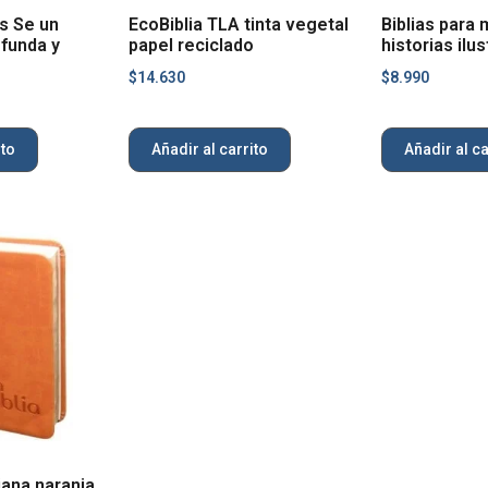
os Se un
EcoBiblia TLA tinta vegetal
Biblias para 
funda y
papel reciclado
historias ilu
$
14.630
$
8.990
ito
Añadir al carrito
Añadir al ca
iana naranja