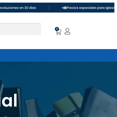
|
es en 30 días
Precios especiales para iglesias y colegi
0
al