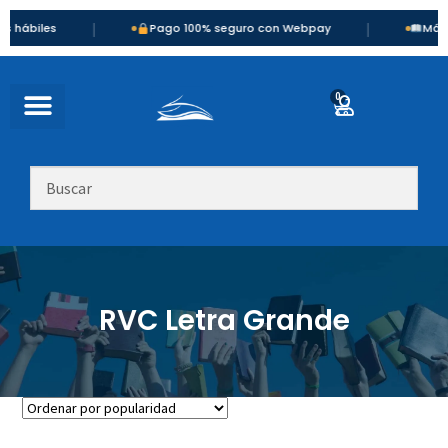
|
|
biles
Pago 100% seguro con Webpay
Más de 90
0
RVC Letra Grande