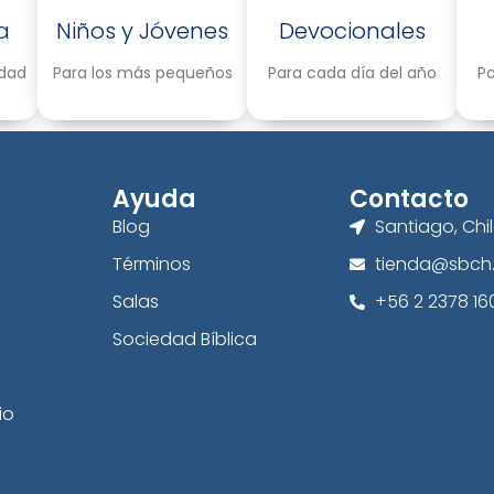
a
Niños y Jóvenes
Devocionales
idad
Para los más pequeños
Para cada día del año
Pa
Ayuda
Contacto
Blog
Santiago, Chi
Términos
tienda@sbch.
Salas
+56 2 2378 16
Sociedad Bíblica
io