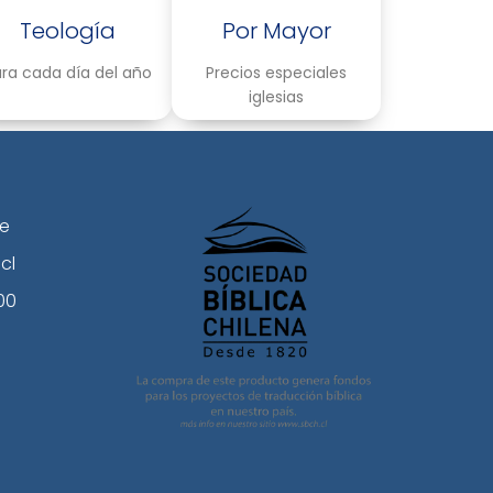
Teología
Por Mayor
ra cada día del año
Precios especiales
iglesias
le
cl
00