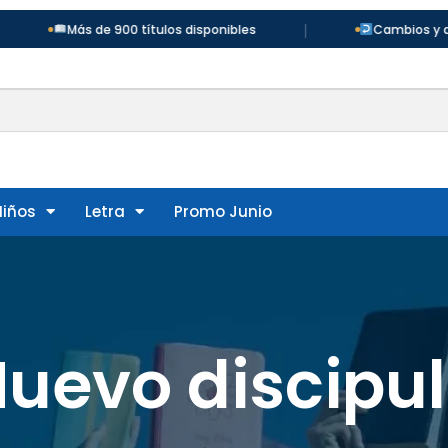
|
Más de 900 títulos disponibles
Cambios y devol
Niños
Letra
Promo Junio
uevo discipu