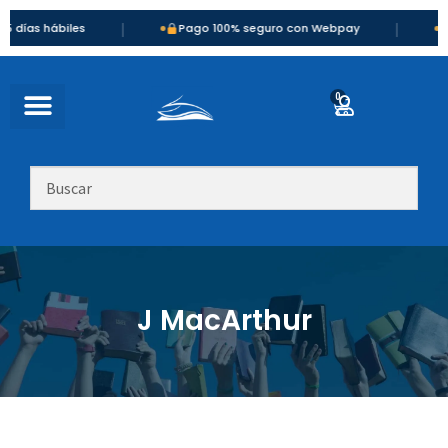
|
|
ías hábiles
Pago 100% seguro con Webpay
Más
0
J MacArthur