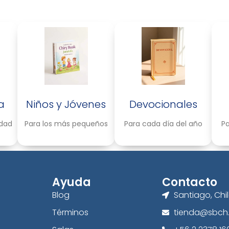
a
Niños y Jóvenes
Devocionales
idad
Para los más pequeños
Para cada día del año
Pa
Ayuda
Contacto
Blog
Santiago, Chi
Términos
tienda@sbch.