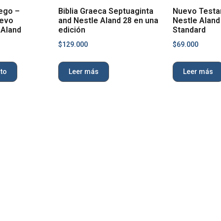
iego –
Biblia Graeca Septuaginta
Nuevo Testa
uevo
and Nestle Aland 28 en una
Nestle Aland 
 Aland
edición
Standard
$
129.000
$
69.000
ito
Leer más
Leer más