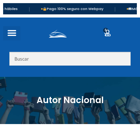
|
|
ábiles
Pago 100% seguro con Webpay
Más de 9
0
Autor Nacional